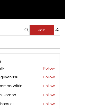
Join
s
lik
Follow
nguyen396
Follow
yen396
amedShifrin
Follow
Shifrin
m Gordon
Follow
is88970
Follow
970