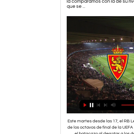
la comparamos con la de su riv
que se ...
Este martes desde las 17, el RB Leipzig y el Tottenham disputarán el partido de vuelta de los octavos de final de la UEFA Champions League. En la ida el conjunto alemán dio el batacazo al derrotar a los de Jose Mourinho en Londres. Esta tarde, tendrán, además de la ventaja en el …

Horario y dónde ver por TV el Andorra - Real Zaragoza de 5 oct 2023 — El encuentro se puede ver por LaLiga TV Hypermotion (56 y 119), Movistar Plus+ (7) y por LaLiga TV M3, canales de la plataforma Movistar Plus.

MisMarcadores.com proporciona marcadores en directo del Irapuato, resultados parciales y finales, clasificaciones y detalles de los partidos (goleadores, tarjetas, comparación de cuotas, etc.). Además de los resultados del Irapuato, en MisMarcadores.com puedes seguir más de 1000 competiciones de fútbol de más de 90 países de todo el mundo.

FC Andorra – Real Zaragoza: horario y dónde ver el 5 oct 2023 — LaLiga Hypermotion sigue su curso y este jueves 05 de octubre medirán sus fuerzas en el estadio Estadi Nacional FC Andorra y Real Zaragoza ...

Los Amigos del Mapa regresan en este 2019 con una gran conferencia sobre la representación de la ciudad de Valencia. El arquitecto valenciano, D. Francisco Taberner, hará una conferencia que se titula "Representar la ciudad: Valencia, del Wijngaerde al Google Maps". Wijngaerde viajó desde Barcelona, por la línea litoral, y Anthonie dibujó Sagunto

Universitario vs. UTC EN VIVO GolPerú MINUTO A MINUTO. del triunfo de Alianza Lima por 3-1 a Sport Huancayo en. derrotó 2-1 a Alianza Universidad y sigue en la.

Medellín tuvo orden, aunque le faltó controlar más la pelota: Bobadilla. El entrenador del ‘poderoso’ resaltó la importancia de los líderes del equipo y el hecho de haber podido volver a sumar en la tabla.

Calendario de la Liga Uruguaya Clausura Temporada 2015-2016 de Fútbol. Calendarios, clasificaciones, resultados, fotos, vídeos y mucho más en www.abc.es

Por su parte Huachipato llegó a cinco partidos en línea sin saber de triunfos. El último festejo acerero se produjo el 19 de mayo, con la victoria 1-0 en el CAP sobre la Universidad de Concepción.

Diario de Morelos es el medio más influyente en noticias del diario acontecer morelense. Las últimas noticias de Morelos. Tel. (777) 362 0220 Av. Morelos Sur …

Ver LALIGA HYPERMOTION Online en Directo | DAZN ES Donde quieras, cuando quieras, en todos tus dispositivos favoritos. CREAR Real Zaragoza - FC AndorraLALIGA HYPERMOTION · Albacete Balompié - AD Alcorcón ...

Atlante empató 3-3 frente a los Alebrijes de Oaxaca en partido de la jornada 6 del Clausura 2016 en el Ascenso MX, disputado en el estadio Universitario BUAP en Puebla. Los goles azulgranas.

PARÍS, Francia.- El PSG está en semifinales de Champions 25 años después, pero la más que posible baja de Keylor Navas para el encuentro ante el RB Leipzig complica el pase a la ansiada final. No porque el equipo francés tenga peor plantilla que el alemán, sino porque el portero costarricense es un auténtico talismán en la Copa de Europa.. Con él bajo los palos, sus equipos han.

Aca de nuevo trayéndote el partido online entre Valencia vs Levante por la xliga hoy Jueves 19 de Enero de 2012 . Gracias a todos por visitar esta web, nosotros te traemos los partidos en calidad de exclusiva Valencia vs Levante Copa del Rey y todos los demás partidos en vivo de Copa del Rey.

Consulta los datos del partido Mónaco vs. RB Leipzig en la competición Champions League 2017/2018 con comentarios en directo en AS.com (Previa)

FC Andorra – Real Zaragoza: horario y dónde ver el 5 feb 2023 — Consulta la fecha, hora y dónde ver en directo por televisión el FC Andorra – Real Zaragoza, partido de fútbol de la Jornada 26 de LaLiga ...

Madrid es una ciudad perfecta para cualquier estudiante, tienes una amplia variedad de bares y cafeterías, restaurantes con wifi y zonas de coworking disponibles para estudiar. Pero en la mayoría de ocasiones, los estudiantes desconocen todos estos luga