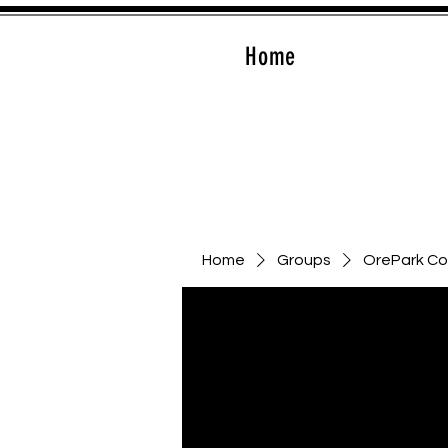
Home
Home
Groups
OrePark C