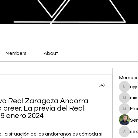
Members
About
Member
nyja
nyjalik
mii
ivo Real Zaragoza Andorra 
miingu
creer. La previa del Real 
Max
Maxamed
9 enero 2024
Se
sex
, la situación de los andorranos es cómoda si 
sexis88