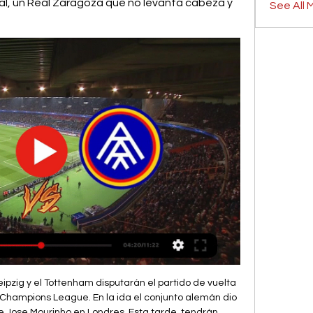
al, un Real Zaragoza que no levanta cabeza y 
See All 
res para …

La Fiesta de San Juan, también llamada víspera de San Juan o noche de San Juan es la festividad del nacimiento de San Juan Bautista por parte del cristianismo el día 24 de junio. Algunos vinculan la festividad o algunas de sus celebraciones en ritos de origen pagano previos o ajenos al cristianismo (). [1] En países europeos-mediterráneos la realización de hogueras de fuego suele ser un.

Corinthians x Bragantino Ao Vivo - Campeonato Paulista - Veja Ao Vivo o jogo de futebol entre Corinthians e Bragantino através de nosso site. Todos os grandes jogos...

Andorra - Real Zaragoza: horario, dónde ver en TV el 4 oct 2023 — Todos los detalles de cómo y dónde ver el encuentro que disputan el Andorra y el Real Zaragoza en la jornada 9.

Guía de partidos televisados de Real Zaragoza Dónde ver Real Zaragoza. La Programación líder de Fútbol en la Tele en Directo El próximo partido del que podrás disfrutar será el Real Zaragoza - FC Andorra ...

transmisión de alta tensión santa Rosa- Pomasqui, perteneciente al sistema nacional de transmisión del Ecuador.”, que, para aspirar al título de Ingeniero ambiental y manejo de riesgos naturales fue desarrollado por Geovanny Dominguez, bajo mi dirección y supervisión, en la.

Los dos penales que reclamó todo River ante Atlético Tucumán. Así fue el homenaje de Boca a Diego Maradona. Thiago Messi, con la 10 en la espalda, ya marca goles en la Sub-8 del Barcelona. El vaticinio del ex Boca Pablo Migliore: “River no gana en Tucumán”

Real Zaragoza - Andorra CF » Pronósticos, Resultados & Estadio: La Romareda, Saragossa, Spain. ¿Dónde ver Real Zaragoza vs Andorra CF en directo? Sigue los siguientes pasos para que puedas divertirte y ver gratis ...

Consiga su previsión del tiempo de 3 días para Montevideo, Montevideo, Uruguay. Máximas y mínimas, RealFeel, precipitaciones, radar y todo lo que necesita saber para estar preparado para el.

El club de origen indígena Mushuc Runa de Ecuador, fundado en 2003, se clasificó este sábado a la Copa Sudamericana de 2019, en la que hará su estreno internacional tras emerger al fútbol profesional hace cuatro años.. El conjunto del Ponchito, como es conocido, logró su boleto al ganar con el global de 3-2 al popular Aucas de Quito en un repechaje para el torneo regional, con victoria.

Por favor, solicita a tu amigo que te genere una nueva invitación. Si lo prefieres, puedes continuar con el proceso de alta en Alsa Plus, pero PERDERÁS las ventajas de ingresar por invitación.

Seis partidos se disputarán esta noche, correspondientes a la décima jornada de la segunda fase en la Liga Nacional de Básquetbol. Libertad de Sunchales juega en un difícil reducto - Diario El.

Dónde ver en directo online Andorra vs. Zaragoza de 5 feb 2023 — En cualquier caso, la situación de los andorranos es cómoda si la comparamos con la de su rival, un Real Zaragoza que no levanta cabeza y que se ...

Cienciano y Atlético Grau abren la jornada del martes desde las 11:00 de la mañana en el estadio Alberto Gallardo. Luego, Sport Boys pone a prueba su equipo ante Sporting Cristal de Roberto.

Grávidas podem transmitir aos bebés coronavírus, informam as autoridades chinesas. Uma mulher gravida infetada com o novo coronavírus pode passá-lo para o bebé, informaram os médios chineses do Hospital Infantil de Wuhan. Ler oficial Partilhar: Facebook Twitter WhatsApp Messenger.

La programación de la última fecha de la Segunda Rueda de la Primera B. Curicó Unido. Un relajado Curicó Unido perdió en casa frente a La Serena en su último partido en Primera B. Rangers. Rangers doblegó al campeón Curicó Unido en intenso Clásico del Maule.

Sigue la actualidad a través del portal de noticias de CNN Chile.. mientras que Palestino y el Chile 4 lo harán. Director general de la OMS afirma que casos actuales de transmisión de.

San Lorenzo-Gimnasia, en vivo: cómo ver online el partido por los cuartos de final de la Copa Argentina 2016 - LA NACION.. San Lorenzo de Almagro Gimnasia y esgrima.

Costa Rica elegido para ser parte del más grande y ambicioso Estudio Mundial de Neurociencia Aplicada a la Educación jamás realizado en el mundo. Este estudio abarca más 5.000 estudiantes en 75 centros educativos de 5 países. Gracias a los NeuroLabs, las instituciones educativas podrán m

Vía Formosa. Nuevo aumento de luz decidido por TRANSNEA afecta a Formosa. Los nuevos valores entraron en vigencia a partir del 1 de agosto e impactarán de manera directa sobre la facturación a …

Haz click aquí para ver Personal Bolívar vs Minas Tenis Clube en directo. Toda la emoción del Voleibol en streaming desde tu casa. No te pierdas la acción de …

El partido entre San Lorenzo de Almagro y Estudiantes de La Plata se celebrará el 25.01.2020, a la hora 21:40.El lugar del encuentro, que promete ser muy emocionante, será Estadio Pedro Bidegaín.

Este domingo, desde las 19:00h, la final de la Supercopa de España se juega en Radioestadio. Desde el estadio King Abdullah, viviremos el derbi de la capital de España con la narración de.

Murió Juan Carlos Montes,. San Lorenzo derrotó a Lanús en un partido electrizante.. Carloni responsabilizó a Maradona por las bombas de estruendo en el Gigante.

Un duro compromiso afrontará esta noche Libertad de Sunchales, cuando desde las 21:30 visite a Argentino de Junín en un encuentro correspondiente a la octava fecha de la segunda fase de la Liga.

Encontrá tu radio online en Cienradios. Escuchá música, lee noticias online y mirá los principales videos. La 100, Folklore, Latinos, Lentos, Románticos y Rock Nacional.

La Real Sociedad accedió a los cuartos de final de la Copa del Rey después de eliminar al Osasuna en los octavos, disputados en el Reale Arena. Un doblete de Isak y un tanto de Odegaard acabaron.

Real Zaragoza: marcadores en directo, resultados y partidos Real Zaragoza - FC Andorra, 27.01. AD Alcorcón - Real Zaragoza, 05.02. Real Únete a nosotros en Melbourne y observa hasta dónde llegarán las potencias de ...

FC Andorra - Zaragoza de LaLiga SmartBank: Horario y 30 ene 2023 — H