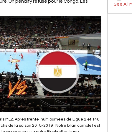
re. Un penalty refusé pour le Congo. Les 
See All 
cSp Victoire du Limoges cSp face à Orléans 87-70. Match comptant pour la 21ème journée de championnat de France ProA saison 2013-2014. A noter la belle prestation de Joseph Gomis.

Travail du dimanche : appel à rassemblement devant le Géant Casino de Fontaine-lès-Dijon. Après un avis défavorable de la part des élus au CSE, la direction de Géant Casino Fontaine-lès-Dijon a décidé d’ouvrir le dimanche après-midi avec l’installation de caisses automatiques.

RD Congo-Zambie : à quelle heure et sur quelle chaîne il y a 1 jour — Sur la papier, néanmoins, la République Démocratique du Congo part légèrement favori dans l'affrontement direct. L'Égypte, emmenée par ...

CAN U20: le Mali remporte le titre Dimanche 17 février 2019 à 20:34 L'équipe nationale malienne de football a remporté la Coupe d'Afrique des Nations des moins de 20 ans (CAN U20), en battant son homologue sénégalaise aux tirs au but 3 à 2, en finale disputée, dimanche à Niamey (Niger).

Pronostic SC Bastia Concarneau du 05/01/2019 en Coupe de France – Découvrez les pronostics, les statistiques et les meilleures cotes pour le match de Football SC Bastia - Concarneau réalisés par les experts sportifs de RueDesJoueurs.

République Centrafricaine. DIDR, République Centrafricaine : Les groupes d’autodéfense de Km5 et les affrontements survenus en 2014, OFPRA, 12/03/2018. DIDR, République Centrafricaine : Situation sécuritaire à Bangui depuis 2016, OFPRA, 25/01/2018 . République démocratique du Congo (RDC)

Vous consultez actuellement la page : Katsina United - Niger Tornadoes Suivez le match Katsina United - Niger Tornadoes en direct (résumé, score et buts). Le résultat de ce match Premier League entre Katsina United et Niger Tornadoes FC est à suivre en live à partir de 17h00.

voici les listes des équipes qualifiées pour le tournoi 9 janv. 2024 — direct · Accueil · Afrique · Monde · Santé · Bien-être · Science et technologie Egypte) , Ahmed Fatouh (Zamalek, Égypte). Milieux de terrain : ...

Établissement public au service de l'innovation dans le bâtiment, le CSTB exerce 5 activités clés : la recherche et expertise, l'évaluation, la certification, les essais et la diffusion des connaissances. Il accompagne les acteurs dans le cycle de l'innovation de l'idée au marché et dans la transformation du monde du bâtiment en lien.

Les meilleures offres pour 2x 600V15A 3/4/5/6/8/10/12 Positions Double rangée Barrière Vis Bornier Fil ZH sont sur eBay Comparez les prix et les spécificités des produits neufs et d'occasion Pleins d'articles en livraison gratuite!

Stats du match du match Ullensaker/Kisa IL vs Sandnes Ulf: Derniers résultats, statistiques, scores des matchs, historique des confrontations. Résultats du match Ullensaker/Kisa IL - Sandnes Ulf sur footlive.fr. Ullensaker/Kisa IL - Sandnes Ulf aura lieu le 21-08-2019.

Tout ce qu'il faut savoir sur le match Dragon de Yaoundé vs APEJES Academy de Elite ONE du (26 Mai 2019) en direct : Résumé, statistiques, compositions et résultats - Besoccer

Laurent Fréchuret. Ajouté le 02/07/2019 "Le Crépuscule" - Lionel Courtot - Le retour de Philippe Girard au Théâtre de l’Épée de Bois. Le Crépuscule. Lionel Courtot, Michaël Lefèvre. Ajouté le 30/03/2019 . Rechercher. D'un spectacle D'un auteur, d'un metteur en scène.

Congo-RDC - Actualités, vidéos et infos en direct Toute l'actualité sur le sujet Congo-RDC. Consultez l'ensemble des articles, reportages, directs, photos et vidéos de la rubrique Congo-RDC publiés par Le ...

Saison 2013-2014 de l'Union Bordeaux Bègles Wikipedia open wikipedia design. Cet article est une ébauche concernant un club de rugby à XV. Vous pouvez partager vos connaissances en l’améliorant selon les recommandations des projets correspondants. Saison 2013-2014 de l' Union Bordeaux Bègles . Généralités; Stade(s) Stade André-Moga et Stade Chaban-Delmas: Président : Laurent Marti.

Le site du journal Édition digitale de Liège, premier site d'information en Belgique francophone. Actu en continu, archives gratuites, galeries photos, podcast, vidéos, blogs de …

L’Album du Club : pour que chaque club ait son album… Soldes : Ô Rugby plaque les prix jusqu’à -50%. Brasseur Toulousain : pour boire le monde autrement

Pour créer un événement en direct dans Teams, sélectionnez Réunions sur le côté gauche de l’application, puis Nouvelle réunion. Dans la partie supérieure de la boîte de dialogue, sélectionnez Nouvelle réunion > Nouvel événement en direct. Ajoutez le …

Domaine de premier niveau de République du Congo TLD : domaine de premier niveau. Les domaines Internet de premier niveau de République du Congo se terminent par .cg , en conséquence ils ont par exemple l'aspect suivant (exemple) : www.siteinternet.cg

Le match Lille LOSC Dijon sera retransmis et télévisé en direct vidéo sur chaine TV via le diffuseur/canal beIN SPORTS MAX 4 . Le coup d’envoi et la diffusion Lille LOSC Dijon comptant pour le championnat "Ligue 1" (saison 2018-2019) sera donné samedi 30 novembre 2019 à 20:00.

Sacré-Cœur et Yoff : La police fait le grand ménage Publié 21 mars 2019 Les hommes du commissaire El Hadji Cheikh Dramé de la Sûreté Urbaine de Dakar ont encore sévi.

Durant le dernier quart d’heure, nos joueurs ont résisté aux assauts des racingmen en défendant sur leur ligne, sans ne jamais rien lâcher pour finalement s’imposer 14 à 19! » Source: site du Castres Olympique. Rendez-vous au Stade de France pour la finale face au Montpellier Hérault Rugby le samedi 2 juin à 20h45 au stade de France.

Visa Congo (Kinshasa) Comment obtenir votre visa pour la République Démocratique du Congo (Kinshasa): recommandé par le Routard et Lonely Planet, plus de 27500 avis.

Rennes fait carton plein et prend la tête du championnat avec une troisième victoire de rang (2-0), à Strasbourg dimanche pour la 3e journée de Ligue 1. Clément Grenier a rapidement (16e)…

Direct. Égypte-République démocratique du Congo à 21H 26 juin 2019 — Direct. Égypte-République démocratique du Congo à 21H En pleine affaire Warda, l'Égypte va tenter de décrocher sa qualific