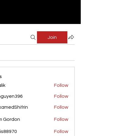
Join
s
lik
Follow
nguyen396
Follow
yen396
amedShifrin
Follow
Shifrin
m Gordon
Follow
is88970
Follow
970