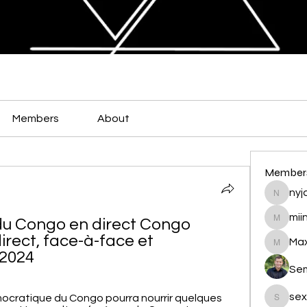
Members
About
Member
nyja
nyjalik
mii
u Congo en direct Congo 
miingu
rect, face-à-face et 
Max
Maxamed
/2024
Se
sex
démocratique du Congo pourra nourrir quelques 
sexis88