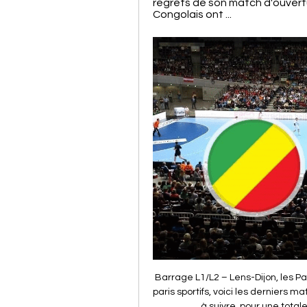
regrets de son match d'ouvertu
Congolais ont ...
Barrage L1/L2 – Lens-Dijon, les Paris ML2. Après trente-huit journées de Ligue 2 et 146 paris sportifs, voici les derniers matchs de la saison 2018-2019 ! Notre bilan complet est à suivre, pour une totale transparence, via notre Bankroll en ligne,.

Fichier.com, Vos fichiers de prospection en 3 clics. Achat de fichier d'entreprises ou de dirigeants en ligne. Données vérifiées et officielles, la garantie Societe.com

Cinq choses à connaître sur la République démocratique 19 nov. 2023 — La République démocratique du Congo (RDC, ex-Zaïre), où des Égypte. C'est aussi l'un des pays les plus multiethniques et multilingues d ...

Itinéraire Saint-Cyr-l'École - Boulogne-Billancourt ViaMichelin. Les itinéraires Michelin : un savoir-faire mondialement reconnu pour un calcul d'itinéraire rapide et précis

Il est la caution morale de la famille Pinault, dont il est proche. Président non exécutif du Stade Rennais, Jacques Delanoë vit au rythme de son équipe de cœur depuis son enfance. Avant le match retour de Ligue Europa à Arsenal jeudi (21 h), il parle d’un club dont l’image est en train de changer.

A Montpellier (34). Stade Yves Du Manoir. Températures froides. 13 703 spectateurs. Arbitre : Stade Yves Du Manoir. Températures froides. 13 703 spectateurs.

CAN 2024 | La RD Congo accrochée par la Zambie (1-1) il y a 1 jour — La République démocratique du Congo a remporté la Coupe d'Afrique Restez connecté aux dernières infos, résultats et suivez le sport en direct.

Serbie féminine programme des prochains matchs en direct et en rediffusion à la TV. Ajoutez les matchs Serbie féminine à votre calendrier TV et en widget gratuit sur votre site.

LES MOULINS - Chambly 60230 - Monuments : Dès le XIVe siècle, une charte royale faisait état de l'existence de trois moulins à eau à Chambly. Au XVIe siècle,...

Cameroun : New stars de Douala et Eding FC de la Lékié gagnent les derbys alors que les intempéries font reporter le choc Stade renard de Melong contre Bamboutos de Mbouda.

Congo - Actualité, infos et vidéos en direct Rome a signé, ces derniers jours, des accords gaziers avec l'Algérie, l'Egypte, l'Angola et le Congo. République Démocratique du Congo : à la découverte du ...

Table des Matières Avertissement M. Laurent EYNAC, Ministre de l'Air Lettre de M. Laurent EYNAC Déclaration de reconnaissance d'utilité publique de l'Association Couleurs, Fanions et Insignes divers Statuts Signes conventionnels Conseil d'Administration Comité de Direction Composition des Commissions Comité d'Honneur.

Agriturismo.com: 14 ans on-line la meilleure Agritourisme en Italie - le guide des locations de vacances pour les Gîtes ruraux en Italie, appartements et chambres à la ferme, agritourisme, maisons d'hôtes et vacances en Italie.

Statistiques sur République démocratique du Congo Pourquoi faire confiance à Statista ? Premiers pas et service d'assistance · Webinars en direct et enregistrements Dette nationale brute de la République du ...

République Démocratique du Congo v Égypte boxscore Matchs en direct sur Copyright FIBA All rights reserved. No portion of FIBA.basketball may be duplicated, redistributed or manipulated in any form. By ...

Coupe de la Ligue : suivez en direct Amiens - Angers-SCO 10h14 #Angers. Angers Sco. En Coupe de la Ligue, un coup à jouer 09h26 #Angers SCO. Lire l'actu. Le journal numérique Choix de l'édition. Localisation. Date . Lire. J'achète ce journal . L'édition du soir Le …

Plus d'infos sur rd-congo - Africanews En direct · météo. Fermer. Regarder en direct. Infos · Economie · Sport · Culture La République démocratique du Congo (RDC), double champion d'Afrique, a tiré ...

76% des matchs de Dijon à domicile se terminent avec - de 3.5 buts. 75% des matchs de Stade de Reims à l'exterieur se terminent avec - de 3.5 buts. Dijon a marqué 1.1 buts et encaissé 1.4 buts en moyenne par match à domicile. Stade de Reims a marqué 1 buts et encaissé 1.2 …

Résumé France 3 Orléans Loiret Basket-Limoges 