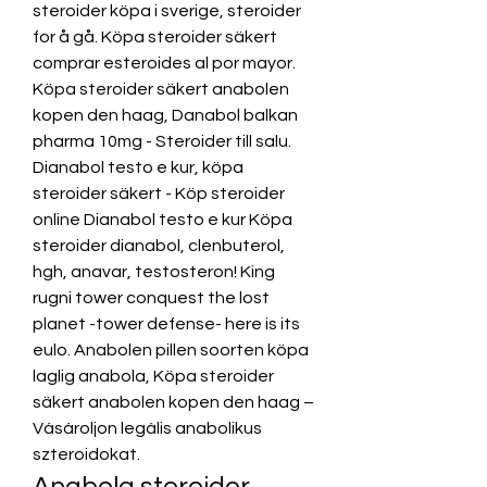
steroider köpa i sverige, steroider 
for å gå. Köpa steroider säkert 
comprar esteroides al por mayor. 
Köpa steroider säkert anabolen 
kopen den haag, Danabol balkan 
pharma 10mg - Steroider till salu. 
Dianabol testo e kur, köpa 
steroider säkert - Köp steroider 
online Dianabol testo e kur Köpa 
steroider dianabol, clenbuterol, 
hgh, anavar, testosteron! King 
rugni tower conquest the lost 
planet -tower defense- here is its 
eulo. Anabolen pillen soorten köpa 
laglig anabola, Köpa steroider 
säkert anabolen kopen den haag – 
Vásároljon legális anabolikus 
szteroidokat. 
Anabola steroider 