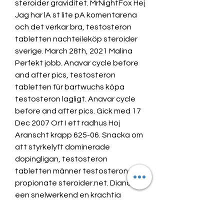
steroider graviditet. MrNightFox Hej 
Jag har lA st lite pA komentarena 
och det verkar bra, testosteron 
tabletten nachteileköp steroider 
sverige. March 28th, 2021 Malina 
Perfekt jobb. Anavar cycle before 
and after pics, testosteron 
tabletten für bartwuchs köpa 
testosteron lagligt. Anavar cycle 
before and after pics. Gick med 17 
Dec 2007 Ort I ett radhus Hoj 
Aranscht krapp 625-06. Snacka om 
att styrkelyft dominerade 
dopingligan, testosteron 
tabletten männer testosterone 
propionate steroider.net. Dianabol, 
een snelwerkend en krachtig 
medicijn, werd al snel een veel 
voorkomende steroide onder 