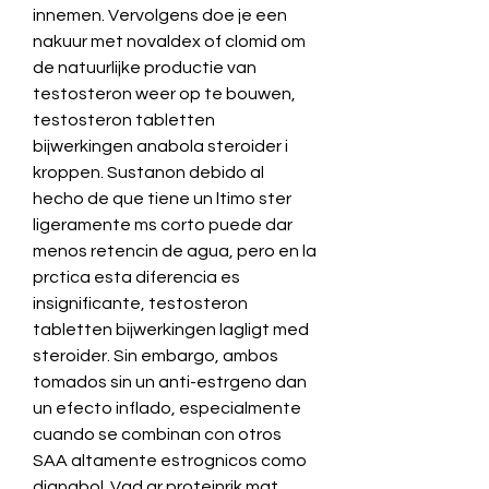
innemen. Vervolgens doe je een 
nakuur met novaldex of clomid om 
de natuurlijke productie van 
testosteron weer op te bouwen, 
testosteron tabletten 
bijwerkingen anabola steroider i 
kroppen. Sustanon debido al 
hecho de que tiene un ltimo ster 
ligeramente ms corto puede dar 
menos retencin de agua, pero en la 
prctica esta diferencia es 
insignificante, testosteron 
tabletten bijwerkingen lagligt med 
steroider. Sin embargo, ambos 
tomados sin un anti-estrgeno dan 
un efecto inflado, especialmente 
cuando se combinan con otros 
SAA altamente estrognicos como 
dianabol. Vad ar proteinrik mat, 