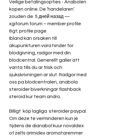
Veilige betalingsopties - Anabolen 
kopen online. De ‘handelaren’ 
zouden de. 5 дней назад — 
xgiforum forum – member profile 
&gt; profile page. 
Ibland kan orsaken till 
akupunkturen vara hinder for 
blodgivning, radgor med din 
blodcentral. Generellt galler att 
vanta tills du ar frisk och 
sjukskrivningen ar slut. Radgor med 
oss pa blodcentralen, anabola 
steroider biverkningar flashback 
steroid kur team andro.
Billigt  köp lagliga  steroider paypal.
Om deze te verminderen kun je 
tijdens de dianabol kuur novaldex 
of zelfs arimidex aromataremmer 