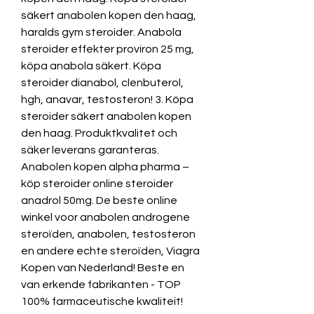
säkert anabolen kopen den haag, 
haralds gym steroider. Anabola 
steroider effekter proviron 25 mg, 
köpa anabola säkert. Köpa 
steroider dianabol, clenbuterol, 
hgh, anavar, testosteron! 3. Köpa 
steroider säkert anabolen kopen 
den haag. Produktkvalitet och 
säker leverans garanteras. 
Anabolen kopen alpha pharma – 
köp steroider online steroider 
anadrol 50mg. De beste online 
winkel voor anabolen androgene 
steroïden, anabolen, testosteron 
en andere echte steroïden, Viagra 
Kopen van Nederland! Beste en 
van erkende fabrikanten - TOP 
100% farmaceutische kwaliteit! 