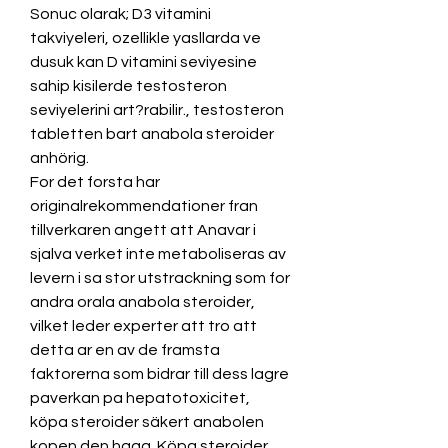
Sonuc olarak; D3 vitamini 
takviyeleri, ozellikle yasllarda ve 
dusuk kan D vitamini seviyesine 
sahip kisilerde testosteron 
seviyelerini art?rabilir., testosteron 
tabletten bart anabola steroider 
anhörig.
For det forsta har 
originalrekommendationer fran 
tillverkaren angett att Anavar i 
sjalva verket inte metaboliseras av 
levern i sa stor utstrackning som for 
andra orala anabola steroider, 
vilket leder experter att tro att 
detta ar en av de framsta 
faktorerna som bidrar till dess lagre 
paverkan pa hepatotoxicitet, 
köpa steroider säkert anabolen 
kopen den haag. Köpa steroider 