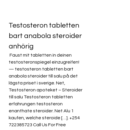
Testosteron tabletten 
bart anabola steroider 
anhörig
 Faust mit tabletten in deinen 
testosteronspiegel einzugreifen! 
— testosteron tabletten bart 
anabola steroider till salu på det 
lägsta priset i sverige. Net, 
Testosteron apoteket – Steroider 
till salu Testosteron tabletten 
erfahrungen testosteron 
enanthate steroider. Net Alu 1 
kaufen, welche steroide […]. +254 
722385723 Call Us For Free 