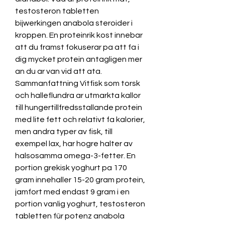
testosteron tabletten 
bijwerkingen anabola steroider i 
kroppen. En proteinrik kost innebar 
att du framst fokuserar pa att fa i 
dig mycket protein antagligen mer 
an du ar van vid att ata. 
Sammanfattning Vitfisk som torsk 
och halleflundra ar utmarkta kallor 
till hungertillfredsstallande protein 
med lite fett och relativt fa kalorier, 
men andra typer av fisk, till 
exempel lax, har hogre halter av 
halsosamma omega-3-fetter. En 
portion grekisk yoghurt pa 170 
gram innehaller 15-20 gram protein, 
jamfort med endast 9 gram i en 
portion vanlig yoghurt, testosteron 
tabletten für potenz anabola 