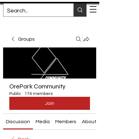
Groups
OrePark Community
Public
·
174 members
Join
Discussion
Media
Members
About