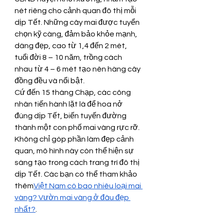
nét riêng cho cảnh quan đô thị mỗi 
dịp Tết. Những cây mai được tuyển 
chọn kỹ càng, đảm bảo khỏe mạnh, 
dáng đẹp, cao từ 1,4 đến 2 mét, 
tuổi đời 8 – 10 năm, trồng cách 
nhau từ 4 – 6 mét tạo nên hàng cây 
đồng đều và nổi bật.
Cứ đến 15 tháng Chạp, các công 
nhân tiến hành lặt lá để hoa nở 
đúng dịp Tết, biến tuyến đường 
thành một con phố mai vàng rực rỡ. 
Không chỉ góp phần làm đẹp cảnh 
quan, mô hình này còn thể hiện sự 
sáng tạo trong cách trang trí đô thị 
dịp Tết. Các bạn có thể tham khảo 
thêm
Việt Nam có bao nhiêu loại mai 
vàng? Vườn mai vàng ở đâu đẹp 
nhất?
.