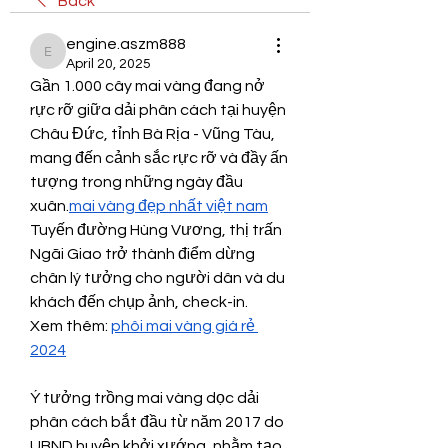
Back
engine.aszm888
engine.aszm888
April 20, 2025
Gần 1.000 cây mai vàng đang nở 
rực rỡ giữa dải phân cách tại huyện 
Châu Đức, tỉnh Bà Rịa - Vũng Tàu, 
mang đến cảnh sắc rực rỡ và đầy ấn 
tượng trong những ngày đầu 
xuân.
mai vàng đẹp nhất việt nam
Tuyến đường Hùng Vương, thị trấn 
Ngãi Giao trở thành điểm dừng 
chân lý tưởng cho người dân và du 
khách đến chụp ảnh, check-in.
Xem thêm: 
phôi mai vàng giá rẻ 
2024
Ý tưởng trồng mai vàng dọc dải 
phân cách bắt đầu từ năm 2017 do 
UBND huyện khởi xướng, nhằm tạo 