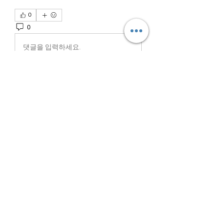
0
0
5
댓글을 입력하세요.
About
Welcome to the Orepark
Community! You can connect with
other
...
Read more
Members
nyjalik
Follow
nyjalik
miinguyen396
Follow
miinguyen396
MaxamedShifrin
Follow
MaxamedShifrin