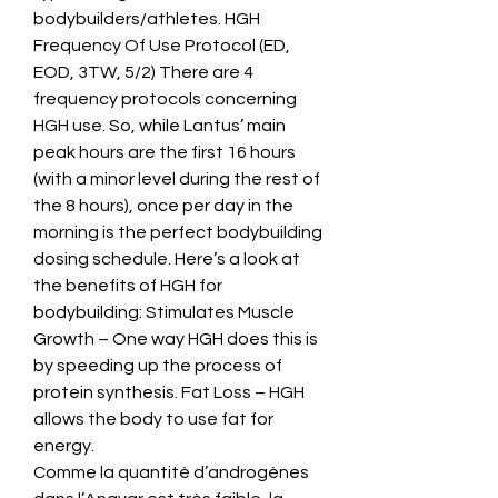
bodybuilders/athletes. HGH 
Frequency Of Use Protocol (ED, 
EOD, 3TW, 5/2) There are 4 
frequency protocols concerning 
HGH use. So, while Lantus’ main 
peak hours are the first 16 hours 
(with a minor level during the rest of 
the 8 hours), once per day in the 
morning is the perfect bodybuilding 
dosing schedule. Here’s a look at 
the benefits of HGH for 
bodybuilding: Stimulates Muscle 
Growth – One way HGH does this is 
by speeding up the process of 
protein synthesis. Fat Loss – HGH 
allows the body to use fat for 
energy. 
Comme la quantité d’androgènes 