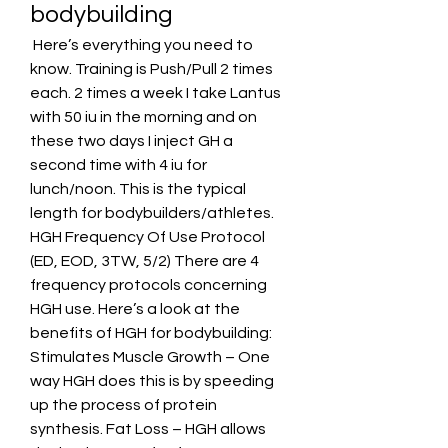
bodybuilding
 Here’s everything you need to 
know. Training is Push/Pull 2 times 
each. 2 times a week I take Lantus 
with 50 iu in the morning and on 
these two days I inject GH a 
second time with 4 iu for 
lunch/noon. This is the typical 
length for bodybuilders/athletes. 
HGH Frequency Of Use Protocol 
(ED, EOD, 3TW, 5/2) There are 4 
frequency protocols concerning 
HGH use. Here’s a look at the 
benefits of HGH for bodybuilding: 
Stimulates Muscle Growth – One 
way HGH does this is by speeding 
up the process of protein 
synthesis. Fat Loss – HGH allows 