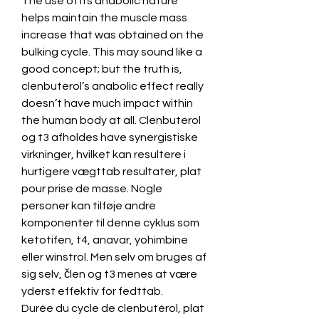
The use of its anabolic nature 
helps maintain the muscle mass 
increase that was obtained on the 
bulking cycle. This may sound like a 
good concept; but the truth is, 
clenbuterol’s anabolic effect really 
doesn’t have much impact within 
the human body at all. Clenbuterol 
og t3 afholdes have synergistiske 
virkninger, hvilket kan resultere i 
hurtigere vægttab resultater, plat 
pour prise de masse. Nogle 
personer kan tilføje andre 
komponenter til denne cyklus som 
ketotifen, t4, anavar, yohimbine 
eller winstrol. Men selv om bruges af 
sig selv, člen og t3 menes at være 
yderst effektiv for fedttab.
Durée du cycle de clenbutérol, plat 