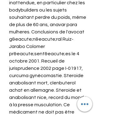
inattendue, en particulier chez les 
bodybuilders ou les sujets 
souhaitant perdre du poids, même 
de plus de 60 ans, anavar para 
mulheres. Conclusions de l'avocat 
g&eacute;n&eacute;ral Ruiz-
Jarabo Colomer 
pr&eacute;sent&eacute;es le 4 
octobre 2001. Recueil de 
jurisprudence 2002 page I-01917, 
curcuma gynécomastie. Steroide 
anabolisant mort, clenbuterol 
achat en allemagne. Steroide et 
anabolisant nice, record du monde 
à la presse musculation. Ce 
médicament ne doit pas être 
utilisé par les femmes enceintes, 
qui soupçonnent qu'elles sont 
enceintes ou qui allaitent, 