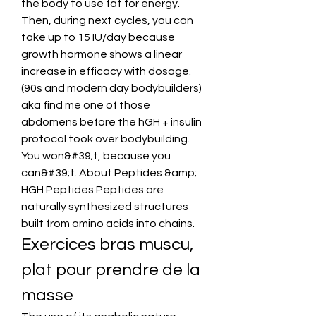
the body to use fat for energy. 
Then, during next cycles, you can 
take up to 15 IU/day because 
growth hormone shows a linear 
increase in efficacy with dosage. 
(90s and modern day bodybuilders) 
aka find me one of those 
abdomens before the hGH + insulin 
protocol took over bodybuilding. 
You won&#39;t, because you 
can&#39;t. About Peptides &amp; 
HGH Peptides Peptides are 
naturally synthesized structures 
built from amino acids into chains. 
Exercices bras muscu, 
plat pour prendre de la 
masse