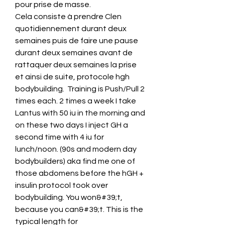
pour prise de masse.
Cela consiste à prendre Clen 
quotidiennement durant deux 
semaines puis de faire une pause 
durant deux semaines avant de 
rattaquer deux semaines la prise 
et ainsi de suite, protocole hgh 
bodybuilding.  Training is Push/Pull 2 
times each. 2 times a week I take 
Lantus with 50 iu in the morning and 
on these two days I inject GH a 
second time with 4 iu for 
lunch/noon. (90s and modern day 
bodybuilders) aka find me one of 
those abdomens before the hGH + 
insulin protocol took over 
bodybuilding. You won&#39;t, 
because you can&#39;t. This is the 
typical length for 