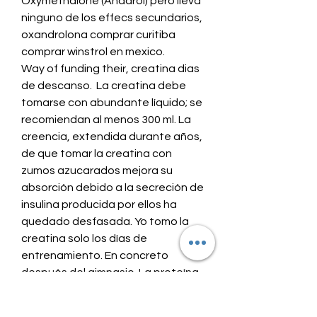
Oxymethalone (Anadrol) pero lleva 
ninguno de los effecs secundarios, 
oxandrolona comprar curitiba 
comprar winstrol en mexico.
Way of funding their, creatina dias 
de descanso.  La creatina debe 
tomarse con abundante líquido; se 
recomiendan al menos 300 ml. La 
creencia, extendida durante años, 
de que tomar la creatina con 
zumos azucarados mejora su 
absorción debido a la secreción de 
insulina producida por ellos ha 
quedado desfasada. Yo tomo la 
creatina solo los días de 
entrenamiento. En concreto 
después del gimnasio. La proteína 
aconsejan tomarla todos los días 
aunque no entrenes. Es necesario 