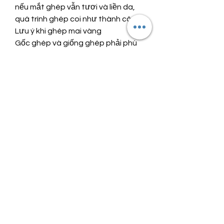
nếu mắt ghép vẫn tươi và liền da, 
quá trình ghép coi như thành công.
Lưu ý khi ghép mai vàng
Gốc ghép và giống ghép phải phù 
hợp, cây mai khỏe mạnh sẽ giúp cây 
ghép phát triển tốt.
Trong suốt quá trình ghép, cần chú 
ý đến việc chăm sóc cây, cung cấp 
đủ nước và phân bón để cây phát 
triển tốt.
Quá trình ghép cần kiên nhẫn và tỉ 
mỉ để đảm bảo độ thành công cao.
Kỹ thuật ghép cây mai vàng là một 
nghệ thuật đòi hỏi sự khéo léo và 
kinh nghiệm. Tuy nhiên, nếu được 
thực hiện đúng cách, cây mai sẽ 
phát triển khỏe mạnh, cho hoa đẹp 
và đạt hiệu quả cao trong việc nhân 
giống.