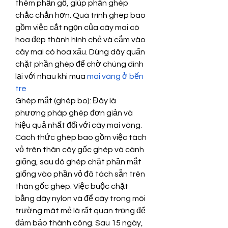
thêm phần gỗ, giúp phần ghép 
chắc chắn hơn. Quá trình ghép bao 
gồm việc cắt ngọn của cây mai có 
hoa đẹp thành hình chẻ và cắm vào 
cây mai có hoa xấu. Dùng dây quấn 
chặt phần ghép để chờ chúng dính 
lại với nhau khi mua 
mai vàng ở bến 
tre
Ghép mắt (ghép bo): Đây là 
phương pháp ghép đơn giản và 
hiệu quả nhất đối với cây mai vàng. 
Cách thức ghép bao gồm việc tách 
vỏ trên thân cây gốc ghép và cành 
giống, sau đó ghép chặt phần mắt 
giống vào phần vỏ đã tách sẵn trên 
thân gốc ghép. Việc buộc chặt 
bằng dây nylon và để cây trong môi 
trường mát mẻ là rất quan trọng để 
đảm bảo thành công. Sau 15 ngày, 