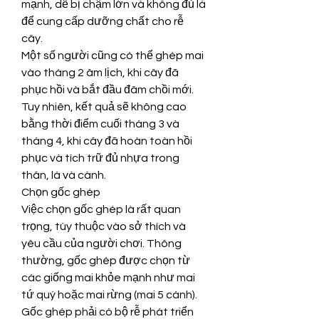
mạnh, dễ bị chậm lớn và không đủ lá 
để cung cấp dưỡng chất cho rễ 
cây.
Một số người cũng có thể ghép mai 
vào tháng 2 âm lịch, khi cây đã 
phục hồi và bắt đầu đâm chồi mới. 
Tuy nhiên, kết quả sẽ không cao 
bằng thời điểm cuối tháng 3 và 
tháng 4, khi cây đã hoàn toàn hồi 
phục và tích trữ đủ nhựa trong 
thân, lá và cành.
Chọn gốc ghép
Việc chọn gốc ghép là rất quan 
trọng, tùy thuộc vào sở thích và 
yêu cầu của người chơi. Thông 
thường, gốc ghép được chọn từ 
các giống mai khỏe mạnh như mai 
tứ quý hoặc mai rừng (mai 5 cánh). 
Gốc ghép phải có bộ rễ phát triển 