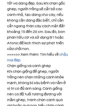
tốt và dáng đẹp. Sau khi chọn gốc 
ghép, người trồng sẽ cắt bỏ các 
cành nhỏ, tạo dáng cho cây, nếu 
không cần dáng đặc biệt, chỉ cần 
cắt ngang thân cây cách mặt đất 
khoảng 15 đến 20 cm. Sau đó, bón 
phân hữu cơ và sử dụng B1 hoặc 
Atonic để kích thích sự phát triển 
của chồi non.
====>> Xem thêm: Tìm hiểu về 
chậu 
mai đẹp
Chọn giống và cành ghép
Khi chọn giống để ghép, người 
trồng nên chọn những cành khỏe 
mạnh, không bị sâu bệnh và nằm ở 
vị trí có đủ ánh sáng. Cành giống 
nên có độ tuổi tương đương với 
mầm ghép, tránh chọn cành quá 
già hoặc quá non. Nếu chọn cành 