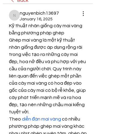
Back
nguyenbich13697
nguyenbich13697
January 16, 2025
Kỹ thuật nhân giống cây mai vàng 
bằng phương pháp ghép
Ghép mai vàng là một kỹ thuật 
nhân giống được áp dụng rộng rãi 
trong việc tạo ra những cây mai 
đẹp, hoa nở đều và phù hợp với yêu 
cầu của người chơi. Quy trình này 
liên quan đến việc ghép một phần 
của cây mai vàng có hoa đẹp vào 
gốc của cây mai có bộ rễ khỏe, giúp 
cây phát triển mạnh mẽ và ra hoa 
đẹp, tạo nên những chậu mai kiểng 
tuyệt vời.
Theo 
diễn đàn mai vàng
 có nhiều 
phương pháp ghép mai vàng khác 
nhau như ghép xuyên tâm, ghép áp 