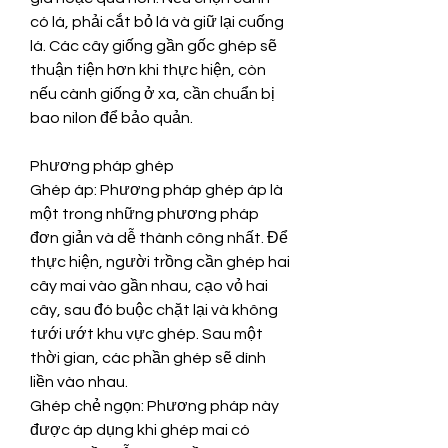
có lá, phải cắt bỏ lá và giữ lại cuống 
lá. Các cây giống gần gốc ghép sẽ 
thuận tiện hơn khi thực hiện, còn 
nếu cành giống ở xa, cần chuẩn bị 
bao nilon để bảo quản.
Phương pháp ghép
Ghép áp: Phương pháp ghép áp là 
một trong những phương pháp 
đơn giản và dễ thành công nhất. Để 
thực hiện, người trồng cần ghép hai 
cây mai vào gần nhau, cạo vỏ hai 
cây, sau đó buộc chặt lại và không 
tưới ướt khu vực ghép. Sau một 
thời gian, các phần ghép sẽ dính 
liền vào nhau.
Ghép chẻ ngọn: Phương pháp này 
được áp dụng khi ghép mai có 