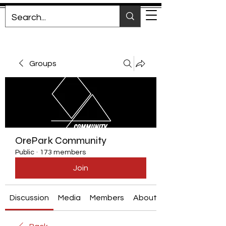
Groups
OrePark Community
Public
·
173 members
Join
Discussion
Media
Members
About