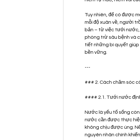
Tuy nhiên, để có được m
mỗi độ xuân về, người t
bản – từ việc tưới nước, 
phòng trừ sâu bệnh và cắ
tiết những bí quyết giúp
bền vững.
---
### 2. Cách chăm sóc câ
#### 2.1. Tưới nước địn
Nước là yếu tố sống còn 
nước cần được thực hiệ
không chịu được úng. Nếu 
nguyên nhân chính khiến