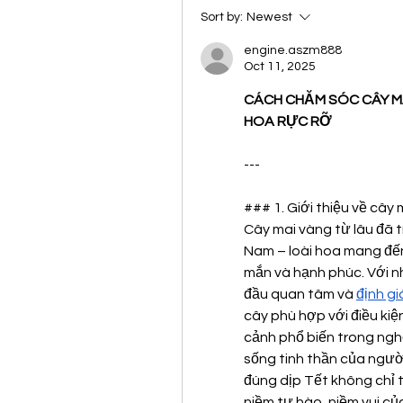
Sort by:
Newest
engine.aszm888
Oct 11, 2025
CÁCH CHĂM SÓC CÂY MA
HOA RỰC RỠ
---
### 1. Giới thiệu về cây 
Cây mai vàng từ lâu đã 
Nam – loài hoa mang đến 
mắn và hạnh phúc. Với n
đầu quan tâm và 
định gi
cây phù hợp với điều kiện
cảnh phổ biến trong nghệ
sống tinh thần của người
đúng dịp Tết không chỉ t
niềm tự hào, niềm vui của