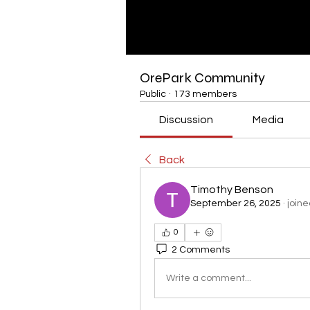
OrePark Community
Public
·
173 members
Discussion
Media
Back
Timothy Benson
September 26, 2025
·
joine
0
2 Comments
Write a comment...