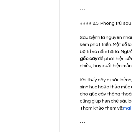
---
#### 2.5. Phòng trừ sâu
Sâu bệnh là nguyên nhân
kém phát triển. Một số lo
bọ trĩ và nấm hại lá. Ng
gốc cây
 để phát hiện sớ
nhiều, hay xuất hiện mản
Khi thấy cây bị sâu bệnh
sinh học hoặc thảo mộc để
cho gốc cây thông thoán
cũng giúp hạn chế sâu bệ
Tham khảo thêm về:
mai
---