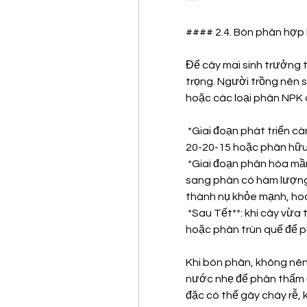
#### 2.4. Bón phân hợp l
Để cây mai sinh trưởng t
trọng. Người trồng nên 
hoặc các loại phân NPK c
*Giai đoạn phát triển cà
20-20-15 hoặc phân hữu
*Giai đoạn phân hóa mầm
sang phân có hàm lượng l
thành nụ khỏe mạnh, ho
*Sau Tết**: khi cây vừa 
hoặc phân trùn quế để p
Khi bón phân, không nên 
nước nhẹ để phân thấm đề
đặc có thể gây cháy rễ, 