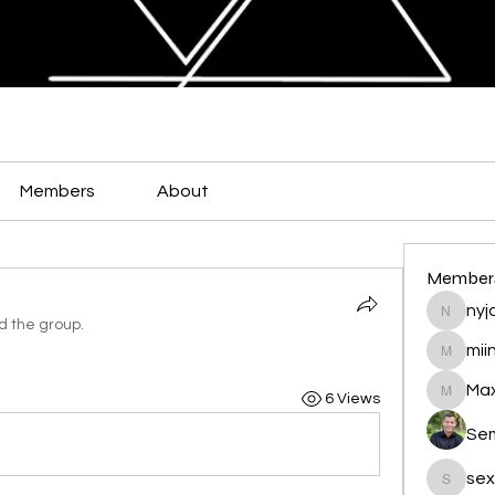
Members
About
Member
nyja
nyjalik
d the group.
mii
miingu
Max
6 Views
Maxamed
Se
sex
sexis88