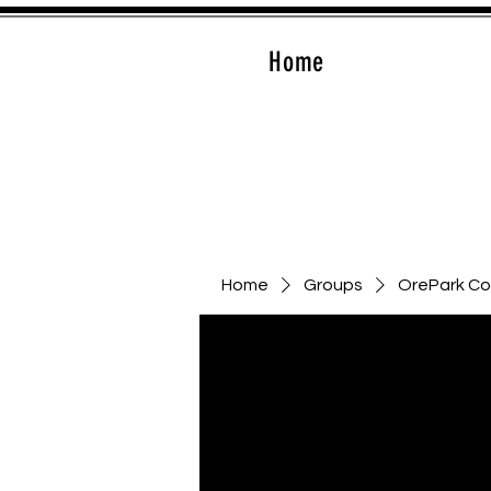
Home
Home
Groups
OrePark C