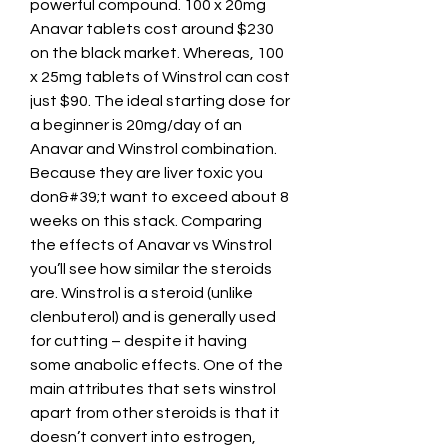
powerful compound. 100 x 20mg 
Anavar tablets cost around $230 
on the black market. Whereas, 100 
x 25mg tablets of Winstrol can cost 
just $90. The ideal starting dose for 
a beginner is 20mg/day of an 
Anavar and Winstrol combination. 
Because they are liver toxic you 
don&#39;t want to exceed about 8 
weeks on this stack. Comparing 
the effects of Anavar vs Winstrol 
you’ll see how similar the steroids 
are. Winstrol is a steroid (unlike 
clenbuterol) and is generally used 
for cutting – despite it having 
some anabolic effects. One of the 
main attributes that sets winstrol 
apart from other steroids is that it 
doesn’t convert into estrogen, 