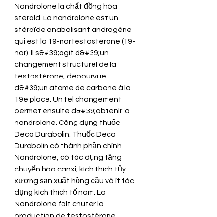
Nandrolone là chất đồng hóa 
steroid. La nandrolone est un 
stéroïde anabolisant androgène 
qui est la 19-nortestostérone (19-
nor). Il s&#39;agit d&#39;un 
changement structurel de la 
testostérone, dépourvue 
d&#39;un atome de carbone à la 
19e place. Un tel changement 
permet ensuite d&#39;obtenir la 
nandrolone. Công dụng thuốc 
Deca Durabolin. Thuốc Deca 
Durabolin có thành phần chính 
Nandrolone, có tác dụng tăng 
chuyển hóa canxi, kích thích tủy 
xương sản xuất hồng cầu và ít tác 
dụng kích thích tố nam. La 
Nandrolone fait chuter la 
production de testostérone 