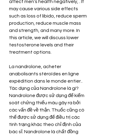
affect men’s health negatively, . It 
may cause various side effects 
such as loss of libido, reduce sperm 
production, reduce muscle mass 
and strength, and many more. In 
this article, we will discuss lower 
testosterone levels and their 
treatment options.
La nandrolone, acheter 
anabolisants stéroïdes en ligne 
expédition dans le monde entier.. 
Tác dụng của Nandrolone là gì? 
Nandrolone được sử dụng để kiểm 
soát chứng thiếu máu gây ra bởi 
các vấn đề về thận. Thuốc cũng có 
thể được sử dụng để điều trị các 
tình trạng khác theo chỉ định của 
bác sĩ. Nandrolone là chất đồng 