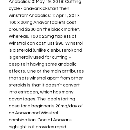
Anabolics: 0: May 19, 2018: Cutting 
cycle - anavar kickstart then 
winstrol? Anabolics: 1: Apr 1, 2017. 
100 x 20mg Anavar tablets cost 
around $230 on the black market. 
Whereas, 100 x 25mg tablets of 
Winstrol can cost just $90. Winstrol 
is a steroid (unlike clenbuterol) and 
is generally used for cutting – 
despite it having some anabolic 
effects. One of the main attributes 
that sets winstrol apart from other 
steroids is that it doesn’t convert 
into estrogen, which has many 
advantages. The ideal starting 
dose for a beginner is 20mg/day of 
an Anavar and Winstrol 
combination. One of Anavar’s 
highlight is it provides rapid 