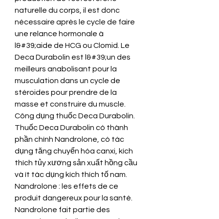
naturelle du corps, il est donc 
nécessaire après le cycle de faire 
une relance hormonale à 
l&#39;aide de HCG ou Clomid. Le 
Deca Durabolin est l&#39;un des 
meilleurs anabolisant pour la 
musculation dans un cycle de 
stéroides pour prendre de la 
masse et construire du muscle. 
Công dụng thuốc Deca Durabolin. 
Thuốc Deca Durabolin có thành 
phần chính Nandrolone, có tác 
dụng tăng chuyển hóa canxi, kích 
thích tủy xương sản xuất hồng cầu 
và ít tác dụng kích thích tố nam. 
Nandrolone : les effets de ce 
produit dangereux pour la santé. 
Nandrolone fait partie des 