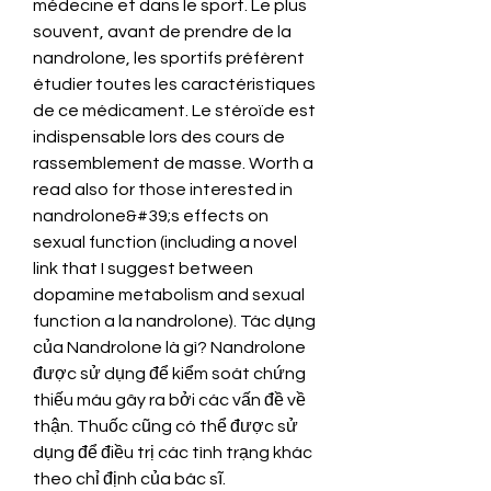
médecine et dans le sport. Le plus 
souvent, avant de prendre de la 
nandrolone, les sportifs préfèrent 
étudier toutes les caractéristiques 
de ce médicament. Le stéroïde est 
indispensable lors des cours de 
rassemblement de masse. Worth a 
read also for those interested in 
nandrolone&#39;s effects on 
sexual function (including a novel 
link that I suggest between 
dopamine metabolism and sexual 
function a la nandrolone). Tác dụng 
của Nandrolone là gì? Nandrolone 
được sử dụng để kiểm soát chứng 
thiếu máu gây ra bởi các vấn đề về 
thận. Thuốc cũng có thể được sử 
dụng để điều trị các tình trạng khác 
theo chỉ định của bác sĩ. 