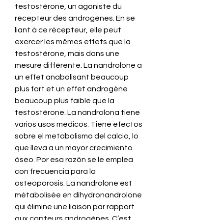
testostérone, un agoniste du 
récepteur des androgènes. En se 
liant à ce récepteur, elle peut 
exercer les mêmes effets que la 
testostérone, mais dans une 
mesure différente. La nandrolone a 
un effet anabolisant beaucoup 
plus fort et un effet androgène 
beaucoup plus faible que la 
testostérone. La nandrolona tiene 
varios usos médicos. Tiene efectos 
sobre el metabolismo del calcio, lo 
que lleva a un mayor crecimiento 
óseo. Por esa razón se le emplea 
con frecuencia para la 
osteoporosis. La nandrolone est 
métabolisée en dihydronandrolone 
qui élimine une liaison par rapport 
aux capteurs androgènes. C’est 