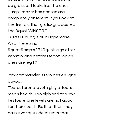
de graisse. It looks like the ones 
PumpBreezer has posted are 
completely different. If you look at 
the first pic that grafix-gnc posted 
the &quot;WINSTROL 
DEPOT&quot; is all in uppercase. 
Also there is no 
&quot;&amp;#174&quot; sign after 
Winstrol and before Depot. Which 
ones are legit?
 prix commander  stéroïdes en ligne 
paypal.
Testosterone level highly affects 
men’s health. Too high and too low 
testosterone levels are not good 
for their health. Both of them may 
cause various side effects that 