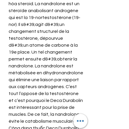
hóa steroid. La nandrolone est un 
stéroïde anabolisant androgène 
qui est la 19-nortestostérone (19-
nor). Il s&#39;agit d&#39;un 
changement structurel de la 
testostérone, dépourvue 
d&#39;un atome de carbone à la 
19e place. Un tel changement 
permet ensuite d&#39;obtenir la 
nandrolone. La nandrolone est 
métabolisée en dihydronandrolone 
qui élimine une liaison par rapport 
aux capteurs androgènes. C’est 
tout l’opposé de la testostérone 
et c’est pourquoi le Deca Durabolin 
est intéressant pour la prise de 
muscles. De ce fait, la nandrolone 
évite le catabolisme musculaire. 
Công dụng thuốc Deca Durabolin. 