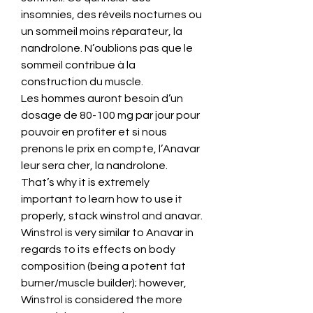
insomnies, des réveils nocturnes ou 
un sommeil moins réparateur, la 
nandrolone. N’oublions pas que le 
sommeil contribue à la 
construction du muscle.
Les hommes auront besoin d’un 
dosage de 80-100 mg par jour pour 
pouvoir en profiter et si nous 
prenons le prix en compte, l’Anavar 
leur sera cher, la nandrolone.
That’s why it is extremely 
important to learn how to use it 
properly, stack winstrol and anavar.  
Winstrol is very similar to Anavar in 
regards to its effects on body 
composition (being a potent fat 
burner/muscle builder); however, 
Winstrol is considered the more 