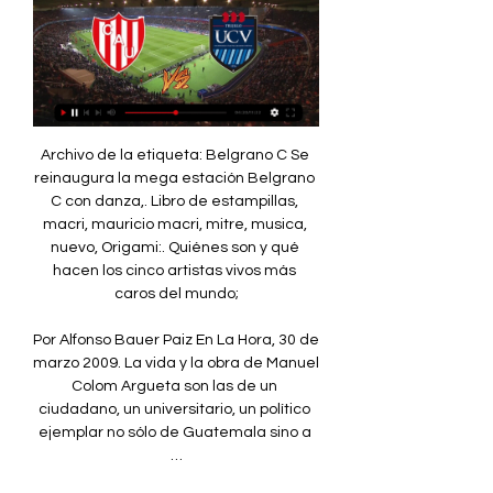
Archivo de la etiqueta: Belgrano C Se reinaugura la mega estación Belgrano C con danza,. Libro de estampillas, macri, mauricio macri, mitre, musica, nuevo, Origami:. Quiénes son y qué hacen los cinco artistas vivos más caros del mundo;

Por Alfonso Bauer Paiz En La Hora, 30 de marzo 2009. La vida y la obra de Manuel Colom Argueta son las de un ciudadano, un universitario, un político ejemplar no sólo de Guatemala sino a …

de apoyo cuando los requerí , Gema, Ignacio, Lyd ia, Chema, Mercedes, Javier, Francisco, Belén y finalmente a mis compatriotas que me acompañaron en esa aventura por el viejo mundo y fueron apoyo y enganche con la vida , Darío, Carlos, Kelly y Erika y a todos los

Tras el empate de Sporting Cristal, Binacional salió a la cancha y logró una victoria importante para alejarse como único líder de la Liga 1. El Poderoso del Sur, como visitante, superó a Alianza Huanuco gracias a los goles de Héctor Zeta, Hervé Kambou y Donald Millán. El equipo que dirige

Xolos vs. Morelia: OnLine y en vivo; Jornada 11, Apertura 2019 Xolos vs. Morelia: Sigue la transmisión OnLine, minuto a minuto,. Club Tijuana 1, Monarcas Morelia 0. Ángel Sepúlveda (Club Tijuana) remate de cabeza desde el centro del área por bajo, junto al palo izquierdo.

La U20 Masculina buscará este domingo su tercer oro continental de la categoría. El equipo de Joaquín Prado, siempre en control de la situación, rompió el encuentro en el tercer cuarto de la mano de un Carlos Alocén magnífico. Francia o Israel, será el rival en la final (19:30, Teledeporte).

Tus pasajes de avión a Portugal están muy cerca. Andá preparando las valijas y dejá todas las preocupaciones atrás, para disfrutar los paisajes de este hermoso país.Buscá los destinos que más te gusten en Portugal, elegí tus fechas y cantidad de personas que van a viajar y todo listo. Ya podés reservar tus vuelos.

Sultanes de Monterrey abrió la serie contra Rieleros de Aguascalientes con victoria 6-4 en el Parque Alberto Chávez Romo, y de pasó permanece invicto en el inicio de la Temporada 2016 de Liga Mexicana de Béisbol. Un duelo que desde el principio generó emociones y quedó marcado por seis

Colchagua CD San Antonio Unido Independiente de Cauquenes Deportes Vallenar Deportes Recoleta Club Deportes Santa Cruz Malleco Unido General Velásquez Iberia CD Arturo Fernández Vial Deportes Pintana Melipilla Naval Lautaro de Buin Club Deportivo San …

La derrota por 2-0 en el clásico ante Macará fue demasiado para la dolorida hinchada de Técnico Universitario, que sufre la última posición de su equipo en el Campeonato Nacional y el domingo 10 de junio reclamó a las afueras del estadio Bellavista, pidiendo la salida del técnico Patricio Hurtado.

Ver en VIVO Deportivo Cali vs Atlético Nacional por la Liga Águila.. Día y horario: ¿cuándo se enfrentan Deportivo Cali y Atlético Nacional por la Liga Águila? El encuentro se disputará este domingo 26 de mayo desde las 19.30 horas locales, en el Estadio Deportivo Cali.

SOCE- Sistema Oficial de Contratación Pública del Ecuador CHAT (Consulta En Línea) Subasta Inversa Corporativa de Medicamentos Subasta Inversa Corporativa de Alimentación Escolar Concurso de Méritos y Oposición. Temas Importantes.

BOLETÍN OFICIAL DEL REGISTRO MERCANTIL. Núm. 144. Viernes 27 de julio de 2018. Pág. 33754. cve: BORME-A-2018-144-50. Actividad principal: La realización de estudios, proyectosd, ejecución y mantenimiento de todo tipo de instalaciones -eléctricas,

Alianza Lima empató 1-1 con César Vallejo en el minuto 29 jul 2023 — Alianza Lima empató 1-1 con César Vallejo en el minuto 112 a través de un penal. Con un agónico gol de Pablo Sabbag vía penal, Alianza Lima ...

Millonarios logró su tercera victoria en la Copa Colombia tras derrotar por 1-2 a Llaneros y lidera su grupo con nueve puntos. Así seguimos el directo de la jornada en la Copa Colombia Miguel Delgado - …

Resumen: César Vallejo vs. Unión Comercio (3-0) - YouTube YouTube YouTube 3:17 YouTube GOLPERUoficial 25 mar 2019 25 mar 2019

Historia. Fue creada, junto con la Zona SuLa distribución de alimentos es una de las acciones más importantes del Llamamiento de Ayuda lanzado por Cruz Roja Española (Ahora + que nunca) con el fin de incrementar su apoyo a las personas afectadas por la crisis en nuestro país y atender a más personas en situación de extrema vulnerabilidad.

RESUMEN Universitario-César Vallejo por la Noche Poeta 0:18... hora juegan y dónde ver · César Vallejo vs. Universitario hoy en vivo, por Noche Poeta: minuto a minuto. VIDEO RECOMENDADO.El Comercio Perú · hace 1 semana

Perú Portal oficial de turismo. Perú, el país más rico del mundo, nos invita a descubrir que no es más rico quien más tiene sino quien más experiencias inolvidables vive. Y para empezar a vivirlas hay que viajar a Perú, un lugar donde la diversidad y autenticidad de su cultura, naturaleza y gastronomía, guardan la esencia de la vida misma.

Con Guerrero, Internacional igualó 1-1 ante Flamengo y quedó eliminado en la Copa Libertadores Internacional había perdido 2-0 en el partido de ida y el empate en casa no le sirvió para pasar a las semifinales de la Copa Libertadores 2019.

Unión Comercio vs. César Vallejo EN VIVO la Liga 1 8 sept 2019 — Unión Comercio vs. César Vallejo juegan EN VIVO EN DIRECTO No te pierdas el minuto a minuto de este cotejo que puede definir posiciones en el ...

Con más una victoria en el Caixa Futebol Campus, ahora contra el Leixões (3-1), el Benfica se consagró campeón nacional Sub-19. Cinco años después, las águilas vuelven a celebrar en esta categoría. El equipo de João Tralhão solo necesitaba de un empate para celebrar (tras el 2-1 en el duelo Sporting-Braga).

Ver Sporting Cristal vs Alianza Lima en VIVO y en Directo, Copa Inca , previsto para jugarse este Sabado 16 de Marzo 2014 a partir de las 15.30 horas (GMT-5). Futbol en vivo. Ver en vivo Sporting Cristal vs Alianza Lima por internet gratis vía online.

Watch Live Stream Online Deportivo Santani - Sol de América (07.05.19). Live Stream Fútbol îíëàéí. Deportivo Santani - Sol de America Live.. los cuales empezaran no más tarde de una hora y se apaga si la transmisión se termino hace más de hora y media.

El campo de Balaídos será testigo del encuentro por la jornada 31 de LaLiga Santander 2018 entre Celta de Vigo y Sevilla. Ambas escuadras vienen de rescatar empates en sus duelos más recientes del campeonato, por lo que se espera un encuentro parejo con 2 aspirantes a colarse a puestos de competiciones europeas.

HURACANES TAMPICO es un equipo perteneciente a la Liga Nacional de Baloncesto Profesional (LNBP), el máximo circuito del basquetbol en México. Tiene su sede en la zona Sur de Tamaulipas (Tampico-Madero-Altamira).

UNIÓN COMERCIO VS CÉSAR VALLEJO EN VIVO - YouTube YouTube YouTube 1:32:40 YouTube PASIÓN POR EL FÚTBOL 22 jul 2023 22 jul 2023

Pronosticos de Atlas x Zacatepec 螺 Resultados de Fútbol ⭐ Pronosticos de Fútbol en directo ⚽ Fútbol en directo ⚡ Juegos de Fútbol azscore.es

Universidad César Vallejo vs Universitario de Deportes Minuto a minuto · Fin del partido · Fin del Período · Se reanuda el partido · Hay una pausa en el juego · Hay una pausa en el juego · Tiro de Esquina · Tiro atajado.

Watch FCB Hándbol: Declaraciones Xavi Pascual previa partido Copa del Rey vs BM Granollers - video dailymotion - FC Barcelona on dailymotion

VER GOLES César Vallejo venció 4-1 a Unión Comercio 21 jul 2023 — El César Vallejo de Sebastián Abreu goleó a Unión Comercio en Tarapoto y se metió a la pelea por los puestos de Copa Libertadores en la Liga ...

arriendo departamentos Lo Barnechea Excelente departamento en dos pisos, living comedor separados, cocina grande, sala de estar grandes dormitorios, preciosa vista a la cordillera, seguridad 24 horas, desocupado, entrega inmediata arriendo departamentos Lo Barnechea

La entrada Albacete Balompié y Málaga CF pujan al alza por fichaje de David Rodríguez aparece primero en GOL digital . Renuncia del Athletic a Aitor Fernández resuelve tres porterías de la Liga

El colombiano Macnelly Torres, los paraguayos Paulo da Silva e Iván Piris y el arquero uruguayo Martín Silva son algunas de las figuras que trae el equipo guaraní. El Tigre se estrena en la Libertadores y recibe a un experimentado Libertad | Club The Strongest

Resumen y goles del partido Universitario vs César Vallejo 28 sept 2023 — César Vallejo: goooool de Uuuurruuuutiiiii. Minuto 53: Tras una falta a Andy Polo, Luis Urruti se paró frente al balón para cobrar un tiro libre ...

Una visa de no inmigrante es el visado expedido a personas con residencia permanente fuera de los EE.UU., pero que quieren estar en los EE.UU. de forma temporal (es decir turismo, tratamiento médico, negocios, trabajo temporal, o estudio).

vivo en U.S y quiero vivir en Canada. Vivo bajo un parole en U.S perdi mi residencia por problemas de violencia domestica. No quiero se devuelto a Cuba algun dia. Podria yo presentarme en la frontera y pedir refugio? He oido de muchos cubanos que se han ido a vivir a Canada producto de mi misma situacion.

Un Cádiz más rodado que la recia Balona, se lleva el Trofeo Ciudad de La Línea de la Concepción en la tanda de penalti por 6-5. La recia Balona a pesar de llevar menos tiempos de preparación no defraudó y, aguantó muy bien las embestidas del Cádiz durante todo el encuentro.

El cuento popular y tradicional guanacasteco de transmisión oral Esta antología del cuento popular recoge cuarenta narraciones folclóricas, recopiladas en Guanacaste como parte de un programa de rescate y difusión del patrimonio cultural, de la Sede de la Universidad de Costa Rica en esa región.

Alberto Fernández ganó en la provincia de Corrientes, donde la alianza oficialista ECO, recortó notablemente diferencias. Por contrapartida en la capital correntina Juntos por el Cambio se anotó una abultada victoria para Macri sobre el Frente de Todos, con relación a las PASO donde los referentes justicialistas se había impuesto por la.

Horario, resultado y estadís